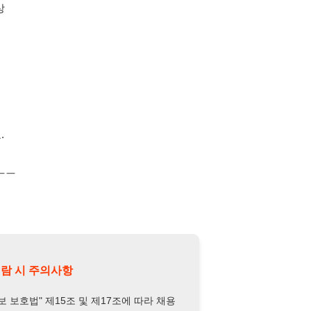
의사항
제15조 및 제17조에 따라 채용
또는 제3자에게 제공할 경우 "개인
억원 이하의 벌금
에 처할 수 있음을
담당자 정보 열람하기