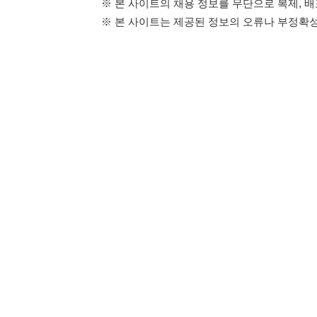
114114구인구직 주식회사
이용약관
개인정보처리방
대표자 : 장정훈
사업자등록번호 : 440-86-03247
주소 : 인천광역시 연수구 인천타워대로 301, B동 809호
이메일 : 114114korea@naver.com