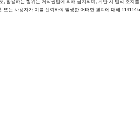
침
임금체불사업주
유튜브
인