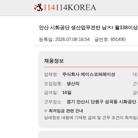
안산 시화공단 생산업무전반 남ㅈr 월338이상 주야2교대 
등록일: 2026.07.08 16:54
글번호: 891490
채용정보
업체명:
주식회사 에이스코퍼레이션
대표자명:
모집업종:
생산직
근무시간:
0
급여일:
10일
급여조건:
월
근무장소:
경기 안산시 단원구 성곡동 시화공단 사료공장
※
최저임금 관련 안내
상세정보 내용에 기재된 급여 및 근무 조건이 최저임금에 미달할 
지원자격
경력:
무관
성별:
무관