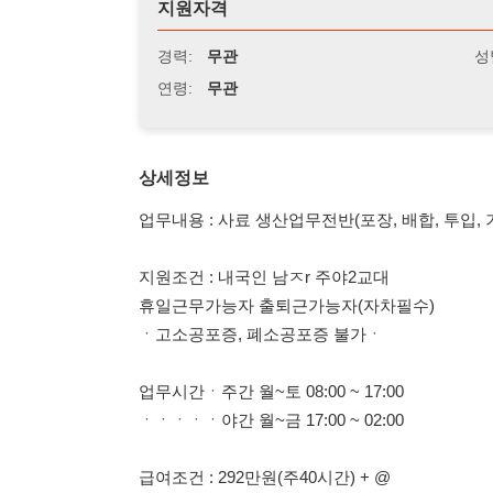
연령:
무관
상세정보
업무내용 : 사료 생산업무전반(포장, 배합, 투입, 기계조작, 
지원조건 : 내국인 남ㅈr 주야2교대
휴일근무가능자 출퇴근가능자(자차필수)
ㆍ고소공포증, 폐소공포증 불가ㆍ
업무시간ㆍ주간 월~토 08:00 ~ 17:00
ㆍㆍㆍㆍㆍ야간 월~금 17:00 ~ 02:00
급여조건 : 292만원(주40시간) + @
-주야2교대(특근16H, 심야40H) = 월 338만원 이상
복리후생 : 4대보험 연차 퇴직금 건강검진 근무복
식사 간식 등