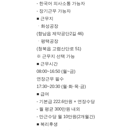
ㆍ평택공장
(청북읍 고렴산단로 51)
※ 근무지 선택 가능
■ 근무시간
08:00~16:50 (월~금)
연장근무 필수
17:30~20:30 (월·화·목·금)
■ 급여
- 기본급 222.6만원 + 연장수당
- 월 평균 300만원 내외
- 만근수당 월 10만원(2개월간)
■ 복리후생
식사제공 / 통근버스
명절선물 / 상여금 200%(연4회/3개월 이상 재직자)
우수사원·장기근속 포상
━━━━━━━━━━
지원자는 이름, 생년월일, 거주지역 문자주세요.
안정적으로 오래 함께 근무하실 분을 모집합니다.
114114korea에서 보았다고 말씀하세요.