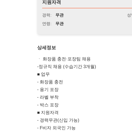
연령:
무관
상세정보
ㆍ 화장품 충전·포장팀 채용
-정규직 채용 (수습기간 3개월)
■ 업무
- 화장품 충전
- 용기 포장
- 라벨 부착
- 박스 포장
■ 지원자격
- 경력무관(신입 가능)
- F비자 외국인 가능
- 한국어 의사소통 가능자
- 장기근무 가능자
■ 근무지
ㆍ화성공장
(향남읍 제약공단2길 46)