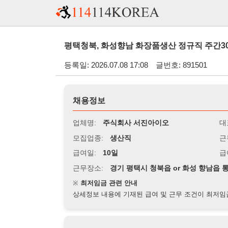
평택청북, 화성향남 화장품생산 정규직 주간300만 야간35
등록일: 2026.07.08 17:08
글번호: 891501
채용정보
업체명:
주식회사 서진아이오
대표자명:
모집업종:
생산직
근무시간:
0
급여일:
10일
급여조건:
월
근무장소:
경기 평택시 청북읍 or 화성 향남읍 통근버스있
※
최저임금 관련 안내
상세정보 내용에 기재된 급여 및 근무 조건이 최저임금에 미달할 
지원자격
경력:
무관
성별:
무관