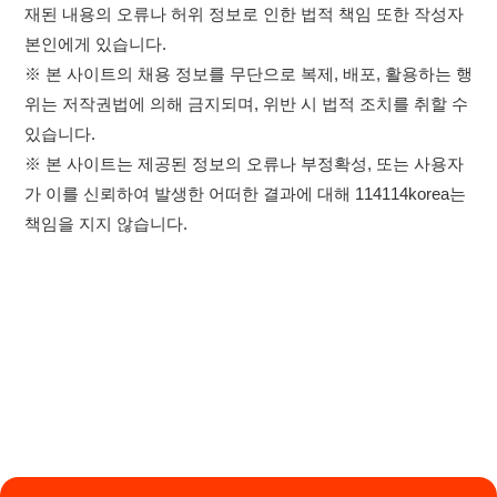
×
취업정보는 114114KOREA
이용약관
개인정보처리방침
임금체불사업주
하루 정보등록 2,000건 이상
(평일기준)
★★★★★
고객센터 문의 남기기
114114구인구직 주식회사
앱 설치하기
대표자 : 장정훈
사업자등록번호 : 440-86-03247
주소 : 인천광역시 연수구 인천타워대로 301, B동 809호